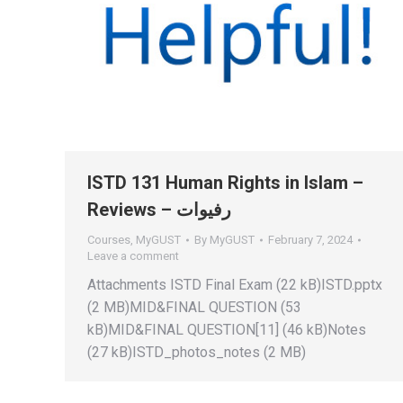
ISTD 131 Human Rights in Islam –
Reviews – رفيوات
Courses
,
MyGUST
By
MyGUST
February 7, 2024
Leave a comment
Attachments ISTD Final Exam (22 kB)ISTD.pptx
(2 MB)MID&FINAL QUESTION (53
kB)MID&FINAL QUESTION[11] (46 kB)Notes
(27 kB)ISTD_photos_notes (2 MB)