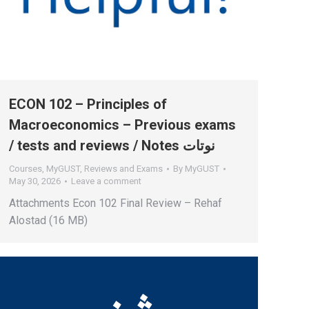
ECON 102 – Principles of
Macroeconomics – Previous exams
/ tests and reviews / Notes نوتات
Courses
,
MyGUST
,
Reviews and Exams
By
MyGUST
May 30, 2026
Leave a comment
Attachments Econ 102 Final Review – Rehaf
Alostad (16 MB)