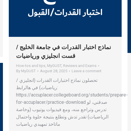
نماذج اختبار القدرات في جامعة الخليج /
قست انجليزي ورياضيات
How-tos and tips
,
MyGUST
,
Reviews and Exams
By
MyGUST
August 28, 2025
Leave a comment
تحصلون نماذج اختبارات القدرات (انجليزي /
رياضيات) في هالرابط:
https://accuplacer.collegeboard.org/students/prepare-
for-accuplacer/practice-download صدقني، لو
تدرس وتراجع منه، ومع فيديوات يوتيوب (وخاصة
الرياضيات) تقدر تدش وتطلع بنتيجة حلوة واحتمال
ماتاخذ تمهيدي رياضيات