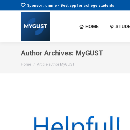
Sponsor : unime - Best app for college students
HOME
STUDE
Author Archives:
MyGUST
You are here:
Home
Article author MyGUST