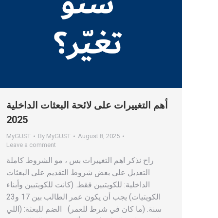
أهم التغييرات على لائحة البعثات الداخلية
2025
MyGUST
By
MyGUST
August 8, 2025
Leave a comment
راح نذكر اهم التغييرات بس ، مو الشروط كاملة
التعديل على بعض شروط التقديم على البعثات
الداخلية: للكويتيين فقط. (كانت للكويتيين وأبناء
الكويتيات) يجب أن يكون عمر الطالب بين 17 و23
سنة. (ما كان في شرط للعمر) الضم للبعثة: (اللي