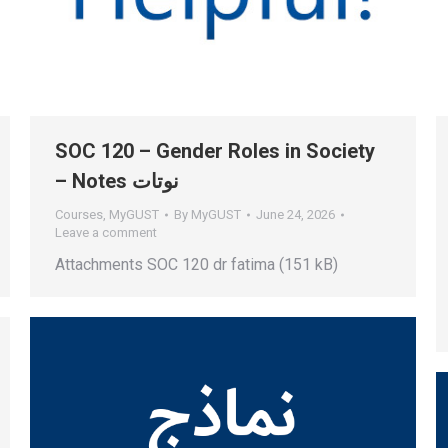
SOC 120 – Gender Roles in Society
– Notes نوتات
Courses
,
MyGUST
By
MyGUST
June 24, 2026
Leave a comment
Attachments SOC 120 dr fatima (151 kB)