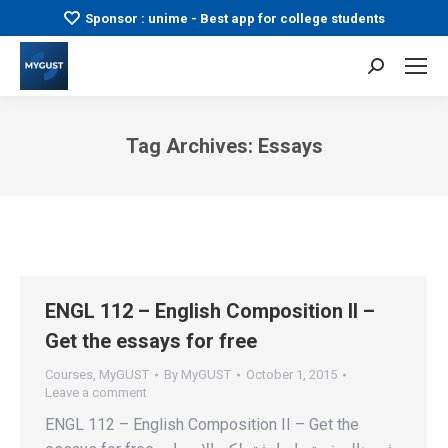
Sponsor : unime - Best app for college students
Search:
Tag Archives:
Essays
You are here:
ENGL 112 – English Composition II –
Get the essays for free
Courses
,
MyGUST
By
MyGUST
October 1, 2015
Leave a comment
ENGL 112 – English Composition II – Get the