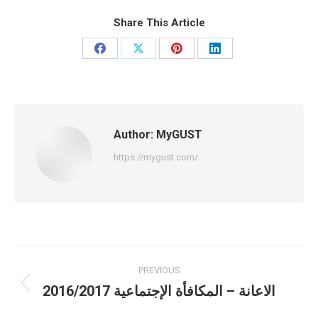
Share This Article
Share
Share
Share
Share
on
on
on
on
Facebook
X
Pinterest
LinkedIn
Author:
MyGUST
https://mygust.com/
Post
PREVIOUS
navigation
الاعانة – المكافأة الإجتماعية 2016/2017
Previous
post: