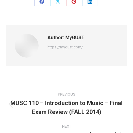
Share
Share
Share
Share
on
on
on
on
Facebook
X
Pinterest
LinkedIn
Author:
MyGUST
https://mygust.com/
Post
PREVIOUS
navigation
MUSC 110 – Introduction to Music – Final
Previous
Exam Review (FALL 2014)
post:
NEXT