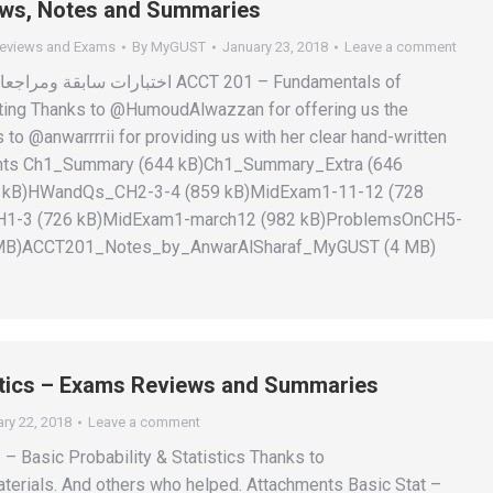
ws, Notes and Summaries
eviews and Exams
By
MyGUST
January 23, 2018
Leave a comment
اختبارات  ACCT 201 – Fundamentals of
nting Thanks to @HumoudAlwazzan for offering us the
 to @anwarrrrii for providing us with her clear hand-written
ents Ch1_Summary (644 kB)Ch1_Summary_Extra (646
9 kB)HWandQs_CH2-3-4 (859 kB)MidExam1-11-12 (728
1-3 (726 kB)MidExam1-march12 (982 kB)ProblemsOnCH5-
 MB)ACCT201_Notes_by_AnwarAlSharaf_MyGUST (4 MB)
istics – Exams Reviews and Summaries
ry 22, 2018
Leave a comment
erials. And others who helped. Attachments Basic Stat –