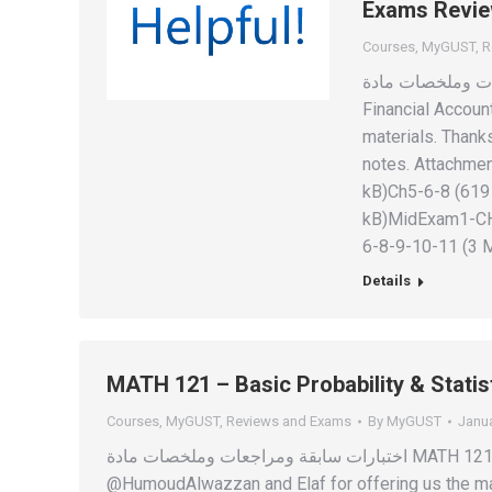
Exams Revie
Courses
,
MyGUST
,
R
سابقة ومراجعات وملخصات مادة
Financial Accou
materials. Thanks
notes. Attachm
kB)Ch5-6-8 (61
kB)MidExam1-CH
6-8-9-10-11 (3
Details
MATH 121 – Basic Probability & Stat
Courses
,
MyGUST
,
Reviews and Exams
By
MyGUST
Janua
اختبارات سابقة ومراجعات وملخصات مادة MATH 121 – Basic Probability & Statistics Thanks to
@HumoudAlwazzan and Elaf for offering us the mat