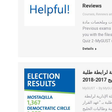
Reviews
Courses
,
Reviews a
 سابقة ومراجعات وملخصات مادة
Previous exams 
you with the fi
Quiz 2-MyGUST (
Details
ية لرابطة طلبة
2018
MyGUST
By
MyGU
نصرُ الخامسَةَ عَشر أعلنت جامعة الخليج نتائج العرس النّقابي للهيئة الإدارية لرابطة
شدة الطلبة بـ “عهد القرار
لبة وطالبات الخليج