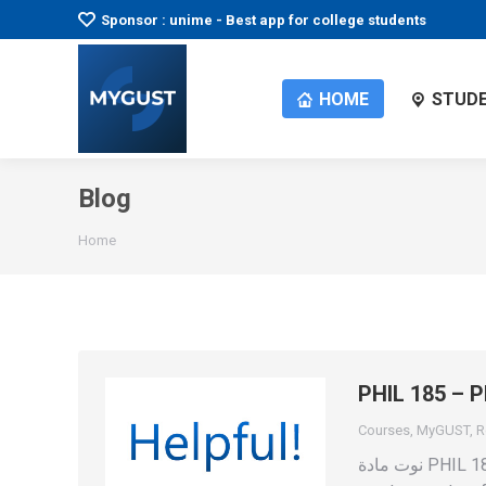
Sponsor : unime - Best app for college students
HOME
STUDE
Blog
You are here:
Home
PHIL 185 – P
Courses
,
MyGUST
,
R
نوت مادة PHIL 185 – Philosophy of Religions – Notes Thanks to Wadha and