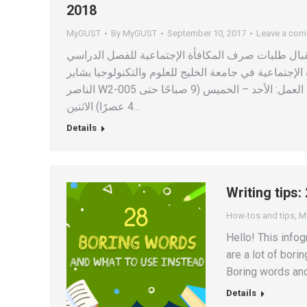
2018
MyGUST
By
MyGUST
September 10, 2017
Leave a co
ستقبال طلبات صرف المكافأة الإجتماعية للفصل الدراسي
20-2018 في مكتب المكافأة الإجتماعية في جامعة الخليج للعلوم والتكنولوجيا بشاير
الناصر W2-005 ابتداءًا من يوم الأحد 10 سبتمبر 2017 حتى 10 أكتوبر 2017 أوقات العمل: الأحد – الخميس (9 صباحًا حتى
4 عصرًا) الاثنين…
Details
Writing tips:
How-tos and tips
,
M
Hello! This info
are a lot of borin
Boring words and
Details