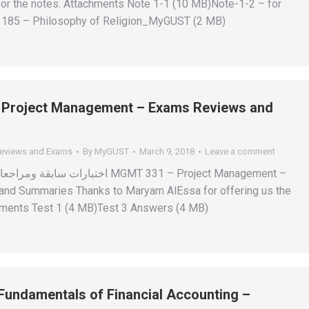
for the notes. Attachments Note 1-1 (10 MB)Note-1-2 – for
L 185 – Philosophy of Religion_MyGUST (2 MB)
Project Management – Exams Reviews and
eviews and Exams
By
MyGUST
March 9, 2018
Leave a comment
اختبارا MGMT 331 – Project Management –
nd Summaries Thanks to Maryam AlEssa for offering us the
hments Test 1 (4 MB)Test 3 Answers (4 MB)
undamentals of Financial Accounting –