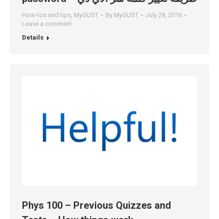
How-tos and tips
,
MyGUST
By
MyGUST
July 28, 2016
Leave a comment
Details
Phys 100 – Previous Quizzes and