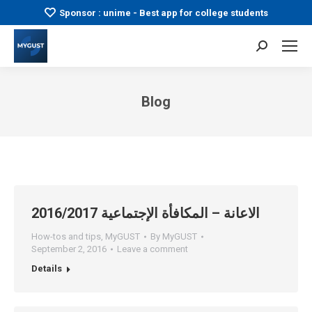
Sponsor : unime - Best app for college students
Search:
Blog
You are here:
الاعانة – المكافأة الإجتماعية 2016/2017
How-tos and tips
,
MyGUST
By
MyGUST
September 2, 2016
Leave a comment
Details