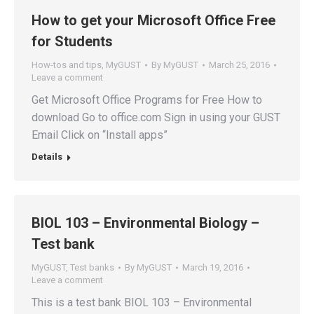
How to get your Microsoft Office Free
for Students
How-tos and tips
,
MyGUST
By
MyGUST
March 25, 2016
Leave a comment
Get Microsoft Office Programs for Free How to
download Go to office.com Sign in using your GUST
Email Click on “Install apps”
Details
BIOL 103 – Environmental Biology –
Test bank
MyGUST
,
Test banks
By
MyGUST
March 19, 2016
Leave a comment
This is a test bank BIOL 103 – Environmental